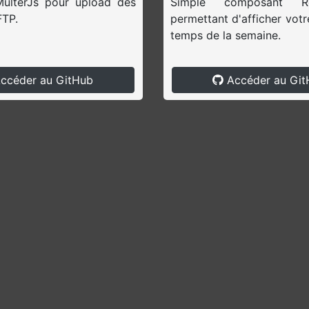
MulterJs pour upload des
Simple composant Rea
FTP.
permettant d'afficher vot
temps de la semaine.
ccéder au GitHub
Accéder au Git