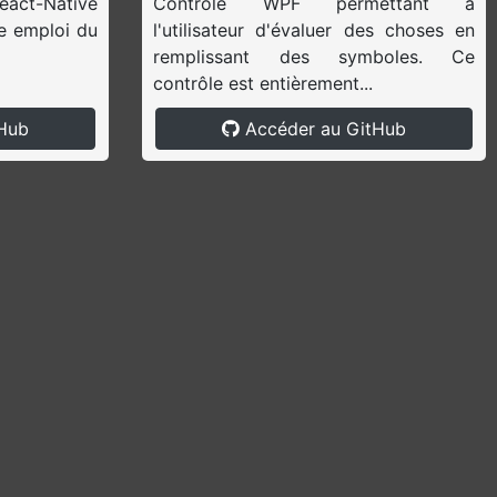
ct-Native
Contrôle WPF permettant à
re emploi du
l'utilisateur d'évaluer des choses en
remplissant des symboles. Ce
contrôle est entièrement...
Hub
Accéder au GitHub