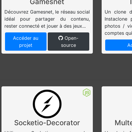
Gamesnet
Découvrez Gamesnet, le réseau social
Un clone d
idéal pour partager du contenu,
Instaclone
rester connecté et jouer à des jeux...
photos / v
comptes qui 
Accéder au
Open-
projet
source
Ac
Socketio-Decorator
Mult