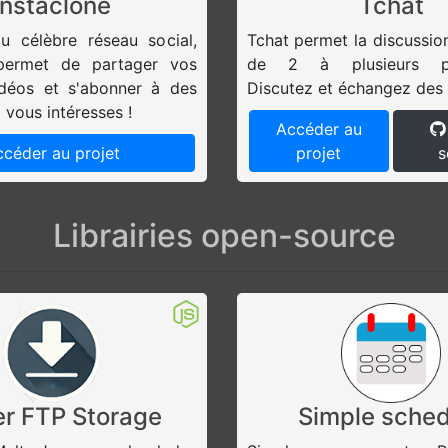
Instaclone
Tchat
u célèbre réseau social,
Tchat permet la discussio
 permet de partager vos
de 2 à plusieurs par
idéos et s'abonner à des
Discutez et échangez des 
vous intéresses !
Accéder au
céder au projet
projet
s
Librairies open-source
er FTP Storage
Simple sched