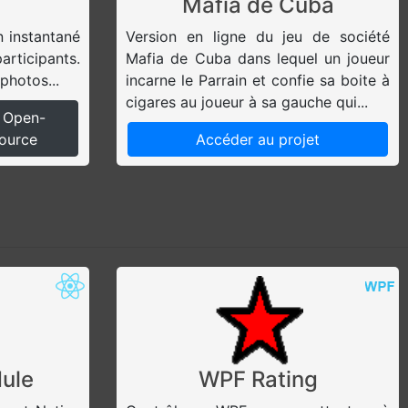
Mafia de Cuba
n instantané
Version en ligne du jeu de société
ticipants.
Mafia de Cuba dans lequel un joueur
photos...
incarne le Parrain et confie sa boite à
cigares au joueur à sa gauche qui...
Open-
ource
Accéder au projet
ule
WPF Rating