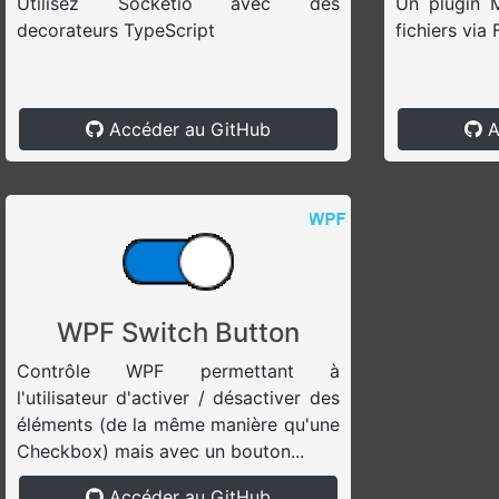
Utilisez Socketio avec des
Un plugin 
decorateurs TypeScript
fichiers via 
Accéder au GitHub
A
WPF Switch Button
Contrôle WPF permettant à
l'utilisateur d'activer / désactiver des
éléments (de la même manière qu'une
Checkbox) mais avec un bouton...
Accéder au GitHub